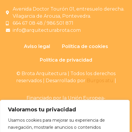
Avenida Doctor Tourón 01, entresuelo derecha.
Vilagarcia de Arousa, Pontevedra.
664 67 08 48 / 986 501 871
info@arquitecturabrota.com
Aviso legal
Política de cookies
Política de privacidad
© Brota Arquitectura | Todos los derechos
reservados | Desarrollado por
Burgos atu
|
Financiado por la Unión Europea-
NextGenerationEU
Valoramos tu privacidad
Usamos cookies para mejorar su experiencia de
navegación, mostrarle anuncios o contenidos